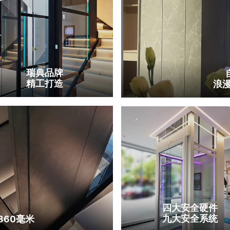
瑞典品牌
精工打造
浪
四大安全硬件
九大安全系统
860毫米