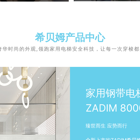
希贝姆产品中心
奢华时尚的外观,领跑家用电梯安全科技，让每一次穿梭
家用钢带电
ZADIM 800
臻世而生 应势而行