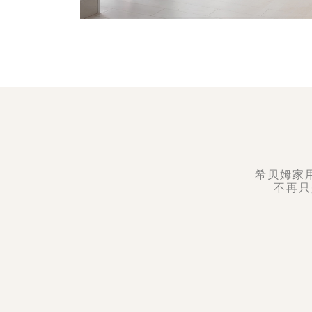
希贝姆家
不再只