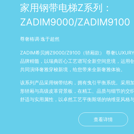
家用钢带电梯Z系列：
ZADIM9000/ZADIM9100
尊奢格调·逸于超然
ZADIM希贝姆Z9000/Z9100（轿厢款） 尊奢LUX
品牌精髓，以瑞典匠心工艺谱写全新空间意境，运用
共同演绎奢雅穿梭新境，给您带来全新奢雅体验。
该系列产品采用钢带结构，拥有曳引平衡系统。采用
形轿厢与高级皮革背景板，在精工、品质与细节的交
舒适与实用属性，以卓然工艺平衡斯堪的纳维亚风格
查看详情