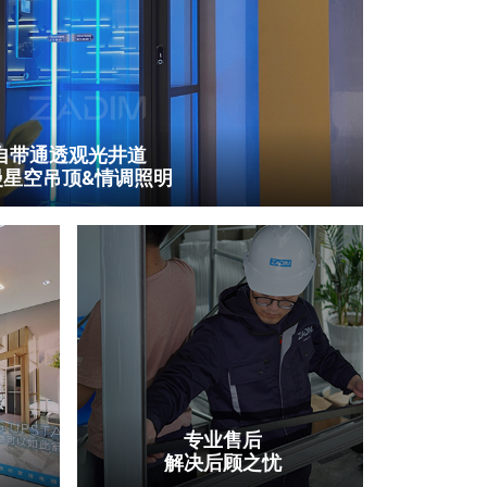
自带通透观光井道
漫星空吊顶&情调照明
专业售后
解决后顾之忧