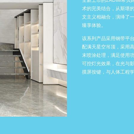
全新上市的ZADIM希贝姆
术的完美结合，从斯堪
文主义相融合，演绎了
臻享体验。
该系列产品采用钢带平
配满天星空吊顶，采用
末喷涂处理，满足使用
可控灯光效果，在光与
摸屏按键，与人体工程