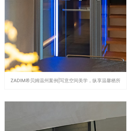
ZADIM希贝姆温州案例|写意空间美学，纵享温馨栖所