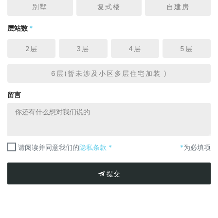
别墅
复式楼
自建房
层站数
*
2层
3层
4层
5层
6层(暂未涉及小区多层住宅加装 )
留言
请阅读并同意我们的
隐私条款 *
*
为必填项
提交