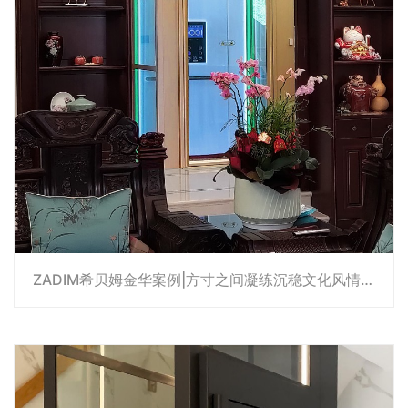
ZADIM希贝姆金华案例|方寸之间凝练沉稳文化风情， 中西合璧释放独特艺术气息