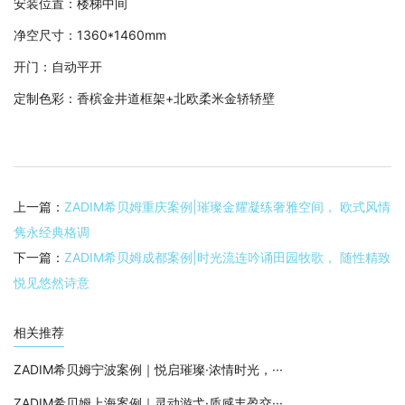
安装位置：楼梯中间
净空尺寸：1360*1460mm
开门：自动平开
定制色彩：香槟金井道框架+北欧柔米金轿轿壁
上一篇：
ZADIM希贝姆重庆案例|璀璨金耀凝练奢雅空间， 欧式风情
隽永经典格调
下一篇：
ZADIM希贝姆成都案例|时光流连吟诵田园牧歌， 随性精致
悦见悠然诗意
相关推荐
ZADIM希贝姆宁波案例｜悦启璀璨·浓情时光，···
ZADIM希贝姆上海案例｜灵动游弋·质感丰盈交···