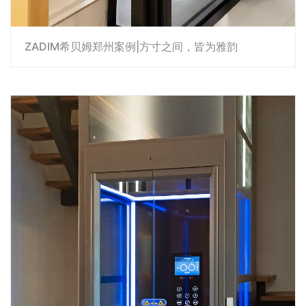
ZADIM希贝姆郑州案例|方寸之间，皆为雅韵