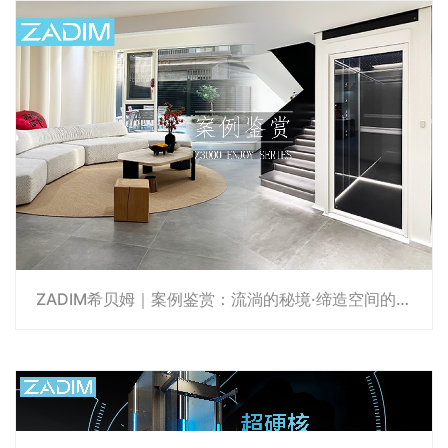
ZADIM希贝姆｜案例鉴赏：流淌的秘境·缔造空间的致享灵感