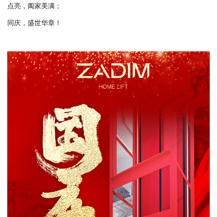
点亮，阖家美满；
同庆，盛世华章！