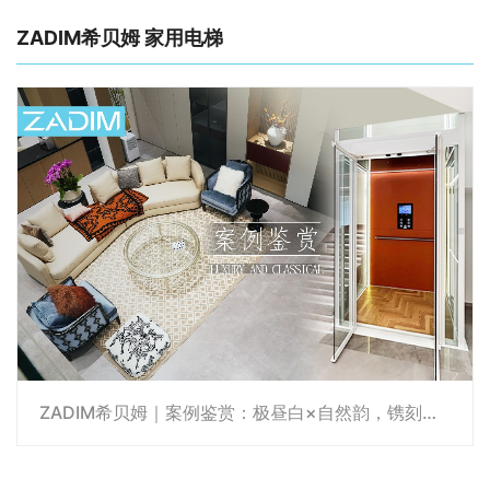
ZADIM希贝姆 家用电梯
ZADIM希贝姆｜案例鉴赏：极昼白×自然韵，镌刻优雅时光