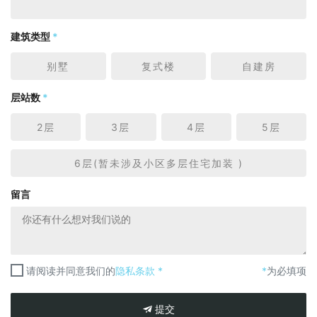
建筑类型
*
别墅
复式楼
自建房
层站数
*
2层
3层
4层
5层
6层(暂未涉及小区多层住宅加装 )
留言
请阅读并同意我们的
隐私条款 *
*
为必填项
提交