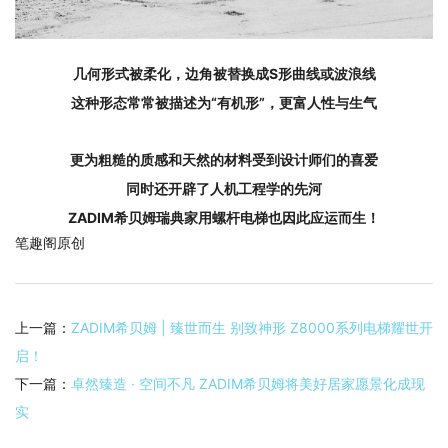
S形曲线或波浪线
几何形式被柔化，边角被替换成
“有机形”，更富人性
这种形态常常
被描述为
与
生气
更为粗糙的质感和天然的材料受到设计师们的喜爱
同时还开辟了人机工程学的先河
ZADIM希贝姆瑞典家用螺杆电梯也因此应运而生！
笔趣阁原创
上一篇：
ZADIM希贝姆 | 臻世而生 别致神形 Z8000系列电梯耀世开
启！
下一篇：
卓然臻造 · 空间不凡 ZADIM希贝姆将美好居家愿景化成现
实