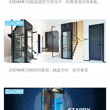
ZADIM希贝姆|圣诞官方宣传片：经典浪漫丝滑体验，开启圣诞璀璨穿梭，ZADIM瑞典希贝姆家用电梯祝您圣诞快乐！
ZADIM希贝姆郑州案例｜赋蕴空间，悦享奢居