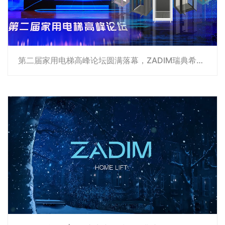
第二届家用电梯高峰论坛圆满落幕，ZADIM瑞典希贝姆实力见证品牌荣耀！