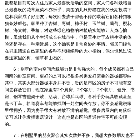
数都是目前每次入住后家人最喜欢活动的空间，家人们各种栽培自
己最喜欢的花草蔬菜不亦乐乎，周围的几只野猫在我的长期投喂下
也和我家成了好朋友，每次回去孩子都会不停的喂着它们各种猫粮
猫条妙鲜包。家里种了杏树、枣树、柿子树、玉兰树、葡萄、樱花
树、海棠树、香椿，对这些绿色植物的种植确实能够让人身心愉
悦，虽然我们从小生活成长在城市中，但是天生对于农耕生活的体
验还是存在一种亲近感，这个确实是非常奇妙的事情。邻居们经常
在群里赠送自己家里的各种不想继续种的大小植物，偶尔也见过说
要送家里的树、铺草和山石的。
6：别墅的室内空间承载能力是非常强大的，每个成员都有自己
朝南的卧室房间。更好的是可以把很多兴趣爱好需要的器械都容纳
其中，其实大部分器械本身并不贵，贵的是市区的房子不可能有空
间去存放它们，现在家里有2个厨房、2个客厅、2个餐厅、健身、书
房、钢琴吉他架子鼓、活动、台球乒乓球、各种手办玩具收藏甚至
是卡丁车、轨道赛车都能够找到一处空间去存放，你不会感觉说家
里很拥挤，因为房子很大有种放不满的感觉。很多房屋内的角落细
节可以让你发挥家居设计，这点也是市区的普通住宅不可能实现
的。
7：在别墅里的朋友聚会其实次数并不多，我想大多数朋友也不