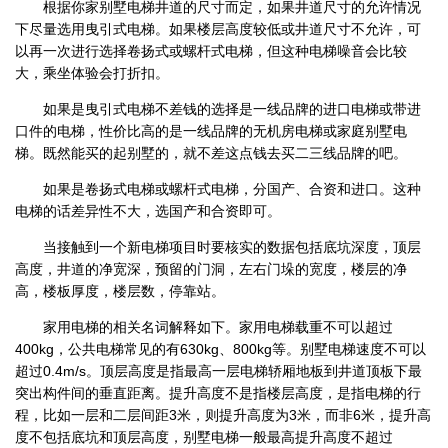
根据你家别墅电梯井道的尺寸而定，如果井道尺寸的允许情况
下尽量选用曳引式电梯。如果楼层高度较低或井道尺寸不允许，可
以再一次进行选择卷扬式或螺杆式电梯，但这种电梯噪音会比较
大，乘坐体验会打折扣。
如果是曳引式电梯不差钱的选择是一线品牌的进口电梯或带进
口件的电梯，性价比高的是一线品牌的无机房电梯或家庭别墅电
梯。既然能买的起别墅的，就不差这点钱去买二三线品牌的吧。
如果是卷扬式电梯或螺杆式电梯，分国产、合资和进口。这种
电梯的话差异性不大，选国产和合资即可。
当接触到一个新电梯项目时要核实的数据包括底坑深度，顶层
高度，井道的净宽深，预留的门洞，左右门垛的宽度，楼层的净
高，楼板厚度，楼层数，停靠站。
家用电梯的相关名词解释如下。家用电梯载重不可以超过
400kg，公共电梯常见的有630kg、800kg等。别墅电梯速度不可以
超过0.4m/s。顶层高度是指最高一层电梯轿厢地板到井道顶板下最
突出构件间的垂直距离。提升高度不是指楼层高度，是指电梯的行
程，比如一层和二层间距3米，则提升高度为3米，而非6米，提升高
度不包括底坑和顶层高度，别墅电梯一般最高提升高度不超过