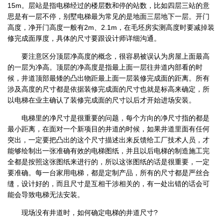
15m。层站是指电梯经过的楼层数和停的站数，比如四层三站的意
思是有一层不停，别墅电梯最为常见的是地面三层地下一层。开门
高度，净开门高度一般有2m、2.1m，在毛坯房实测高度时要减掉装
修完成面厚度，具体的尺寸要跟设计师详细沟通。
要注意区分顶层净高度的概念，很容易被误认为房屋上面最高
的一层为净高。顶层的净高度是指最上面一层往井道内部看的时
候，井道顶部最矮的凸出物距最上面一层装修完成面的距离。所有
涉及高度的尺寸都是依据装修完成面的尺寸也就是标高来确定，所
以电梯在业主确认了装修完成面的尺寸以后才开始进场安装。
电梯里的净尺寸是很重要的问题，每个方向的净尺寸指的都是
最小距离，在面对一个新项目的井道的时候，如果井道里面有任何
突出，一定要把凸出的这个尺寸描述出来反馈给工厂技术人员，才
能够绘制出一张准确有效的电梯图纸，并且以后电梯的制造施工完
全都是按照这张图纸来进行的，所以这张图纸的话是很重要，一定
要准确。每一台家用电梯，都是定制产品，所有的尺寸都是严丝合
缝，设计好的，而且尺寸是互相干涉相关的，有一处出错的话会可
能会导致电梯无法安装。
现场没有井道时，如何确定电梯的井道尺寸?