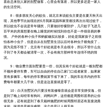
喜欢总来别人家的别墅做客，心里会有落差，所以更多还是一家人
的生活空间。
8：很多朋友关心的蚊虫，就北京来说蚊虫主要是在夏天秋天出
现，其他季节比如现在的5月我家花园和家里都没再次出现过蚊子，
所以蚊虫不会说是常年骚扰，只要做好纱窗防护，几只蚊子飞进几
百平米的房屋想要在晚上睡觉的时候找到你也不是一件很容易的事
情。 户外的各种小虫子和蚂蚁确实比较多，好处是我家孩子之前很
怕各种小虫子，但是自从在别墅里生活以后对各种虫子都免疫了，
因为见怪不怪了，北京有个好处就是冬天会很冷，所以不管什么虫
子到了冬天都会被清零一次，不会有南方那种常年连绵不绝的情
况。
9：物业费方面别墅要贵一些，但其实有个好处就是一般别墅都
不额外要停车费，车可以自由的停在自己家门口或者家里，如果家
里有多辆车，每年的停车费就算节省下来了，我的车在市内的停车
费每年都要大几千块，但是这边直接就是零了。
10：白天别墅区内只要没有装修噪音就会是非常安静安逸，但
是到了晚上却经常有狗叫、鸡鸭叫声，这些都是周围邻居养的让你
很无奈，还有就是到了春天栽种施肥的时候周围邻居还有直接浇粪
水的，味道也是相当难闻，这个也是让人很无奈。