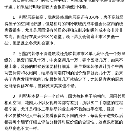
其次是电梯运行时候安静平稳， 别墅家用电梯毕竟是安装在屋
子里，如果运行时噪音较大会很影响使用体验。
1：别墅层高都高，我家装修后的层高还有3米多，房子高就显
得屋子的空间很舒服，但是相对的制冷取暖的成本也会比室内的楼
房贵很多，尤其是周围没有邻居必须独立制冷制暖的成本会非常非
常高。但是好在夏天郊区的别墅，晚上温度会普遍比市区要低一
些，但是反之冬天则会更冷。
2：别墅的装修不管是硬装还是软装跟市区单元房不是一个数量
级的，换套门窗几十万，中央空调几十万，弄个围墙几万，如果不
是土豪，装修的时候必须要精打细算，最早我家装修设计弄个中西
两套厨房和衣帽间，结果看高端订制的报价预算就要几十万，后来
去了宜家发现宜家的订制最划算几万就搞定了，尤其是宜家的厨房
还能给保修20年，整体效果其实也不错。
3：别墅基本是一户一个价格，因为每栋房子的朝向、周围邻居
相距空间、花园大小以及视野等都有差别，所以买二手别墅的过程
很辛苦，尤其是很多二手别墅的业主并不着急出手变现，经常一个
小区要被经纪人带着反复看很多次不同的房子，每套房子进去以后
都要每个细节仔细去评估分析其对应价值的合理性，这点跟市区的
商品房也不太一样。