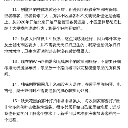
11：别墅区的整体素质还不错，但是因为很多家里都有保姆、
或者租客、或者装修工人，所以小区里各种不文明现象也还是会碰
上。从2020年开始北京开始严格管理各类违建，小区里算是彻底杜
绝了大规模的违建行为，算是个好的开始吧。
12：很多人回答做卫生很累，这点我感觉还好，因为郊外本身
灰土就比市区要少，并不需要天天打扫卫生的，我家也是偶尔扫扫
地墩墩地，卫生也还说的过去并没有感觉很累人。
13：现在的WiFi路由器和无线网卡的质量都很好，不需要仔细
考虑无线漫游布线，每层放一个路由器可以完整覆盖每层的所有房
间。
14：独栋别墅周围几十米都没有人居住，在屋子里弹钢琴、电
吉他、架子鼓何时不需要过多的担心骚扰到邻居。
15：秋天花园的落叶打扫非常非常累人，每次回家都要打扫出
非常多的落叶去收装垃圾袋。很多邻居开始自己家里做堆肥，近期
我也开始学习了解这个技术了，新手可以买堆肥液来加速这样的一
个过程。