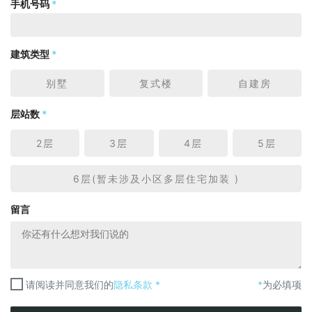
手机号码
*
建筑类型
*
别墅
复式楼
自建房
层站数
*
2层
3层
4层
5层
6层(暂未涉及小区多层住宅加装 )
留言
请阅读并同意我们的
隐私条款 *
*
为必填项