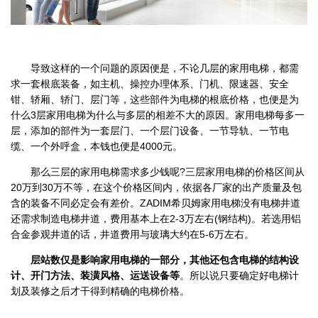
导致这样的一个问题的原因便是，不论几层的家用电梯，都需
求一套根底装备，如主机、操控办理体系、门机、限速器、安全
钳、轿厢、轿门、层门等，这些部件为电梯的根底价格，也便是为
什么3层家用电梯为什么与多层的相差不大的原因。家用电梯每多一
层，添加的部件为一套层门、一个层门设备、一节导轨、一节电
缆、一个外呼盒，本钱也便是4000元。
那么三层的家用电梯需求多少钱呢?三层家用电梯的价格区间从
20万到30万不等，在这个价格区间内，依据各厂家的出产质量及包
含的装备不同必定会有差价。
ZADIM希贝姆家用电梯
没有电梯井道
还需求制造电梯井道，费用基本上在2-3万左右(钢结构)。若选用铝
合金参观井道的话，井道费用与玻璃大约在5-6万左右。
层站数仅是影响家用电梯的一部分，其他还包含电梯的结构设
计、开门方法、装潢风格、运送设备等
。所以说只要确定好电梯计
划及装修之后才干得到精确的电梯价格。