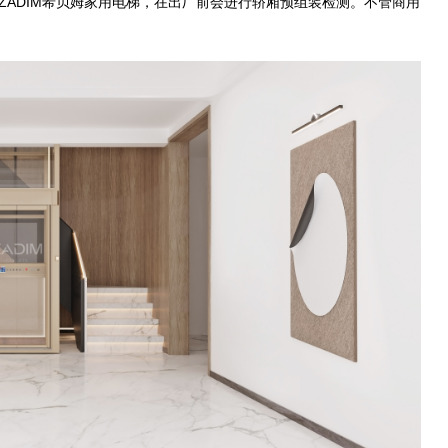
DIM希贝姆家用电梯，在出厂前会进行轿厢预组装检测。不管商用