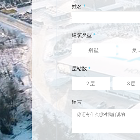
姓名
*
建筑类型
*
别墅
复
层站数
*
2层
3层
留言