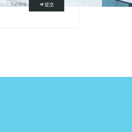
提交
*
为必填项