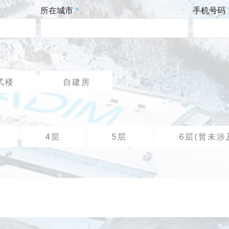
所在城市
*
手机号码
式楼
自建房
4层
5层
6层(暂未涉