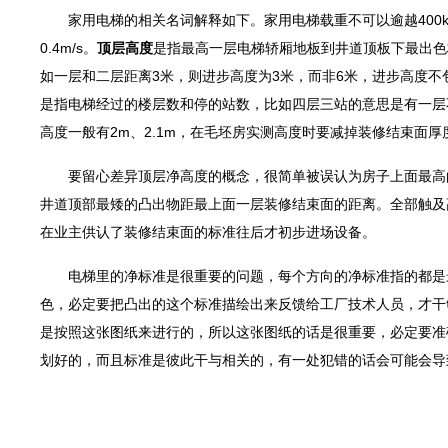
家用电梯的相关名词解释如下。家用电梯载重不可以逾越400kg，
0.4m/s。
顶层高度
是指最高一层电梯轿厢地板到井道顶板下最出色
如一层和二层距离3米，则进步高度为3米，而非6米，进步高度不
是指电梯经过的楼层数和停的站数，比如四层三站的意思是有一层
高度一般有2m、2.1m，在毛坯房实测高度时要减掉装修结束面
要留心差异顶层净高度的概念，很简单被误认为房子上面最高的
井道顶部最矮的凸出物距最上面一层装修结束面的距离。全部触及
在业主供认了装修结束面的标准往后才初步进场设备。
电梯里的净标准是很重要的问题，每个方向的净标准指的都是最
色，必定要把凸出的这个标准描绘出来反馈给工厂技术人员，才干
是按照这张图纸来进行的，所以这张图纸的话是很重要，必定要准
划好的，而且标准是彼此干与相关的，有一处犯错的话会可能会导