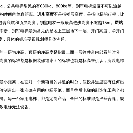
公共电梯常见的有630kg、800kg等。别墅电梯速度不可以逾越
构件间的笔直距离。
进步高度
不是指楼层高度，是指电梯的行程，比
包含底坑和顶层高度，别墅电梯一般最高进步高度不逾越15m。
层站
不断，别墅电梯最为常见的是地上三层地下一层。开门高度，净开门
厚度，具体的标准要跟规划师具体沟通。
一层为净高。顶层的净高度是指最上面一层往井道内部看的时分，
高度的标准都是根据装修结束面的标准也就是标高来供认，所以电梯
小距离，在面对一个新项目的井道的时分，假设井道里面有任何出
够制造出一张准确有用的电梯图纸，而且往后电梯的制造施工完全都
确。每一台家用电梯，都是定制产品，全部的标准都是严丝合缝，规
致电梯无法设备。