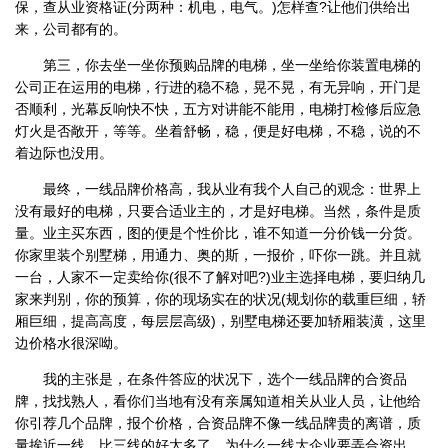
保，查从业资格证(分两种：机电，电气。)怎样查?让他们供给出
来，公司都有的。
第三，你去坐一坐你预购品牌的电梯，坐一坐给你装置电梯的
公司正在运用的电梯，行进的稳不稳，晃不晃，有无异响，开门是
否顺利，光幕反响快不快，五方对讲能不能用，电梯打检修后应急
灯火是否敞开，等等。坐着舒畅，稳，便是好电梯，不稳，说的不
着边际也没用。
最终，一线品牌价格高，我从业有我个人自己的观念：世界上
没有最好的电梯，只要合适业主的，才是好电梯。当然，条件是质
量。业主买东西，图的便是个性价比，谁不知道一分价钱一分货。
你家里装个别墅梯，用通力、奥的斯，一报价，吓你一跳。并且就
一台，人家不一定卖给你(很不了解对吧?)业主选择电梯，要归纳几
家来判别，你的预算，你的现场实在的状况(规划你的载重巨细，轿
厢巨细，提高高度，每层层高级)，别墅电梯还要加轿厢装潢，这里
边价格水很深呦。
我的主张是，在条件答应的状况下，选个一线品牌的合资品
牌，找找熟人，看你们当地有没有亲属知道相关从业人员，让他给
你引荐几个品牌，报个价格，合资品牌不像一线品牌贵的离谱，质
量挨近一线，比三线的好太多了。为什么一线大企业要弄合资出