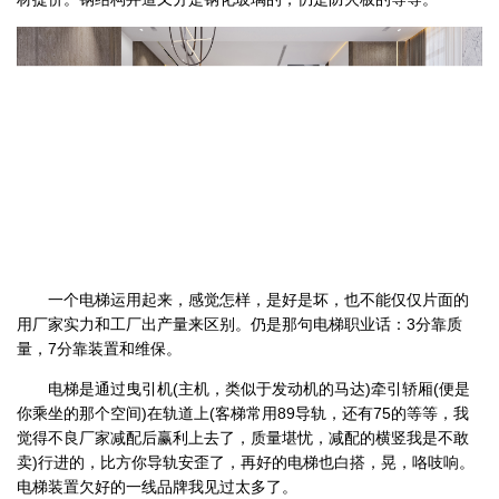
一个电梯运用起来，感觉怎样，是好是坏，也不能仅仅片面的
用厂家实力和工厂出产量来区别。仍是那句电梯职业话：3分靠质
量，7分靠装置和维保。
电梯是通过曳引机(主机，类似于发动机的马达)牵引轿厢(便是
你乘坐的那个空间)在轨道上(客梯常用89导轨，还有75的等等，我
觉得不良厂家减配后赢利上去了，质量堪忧，减配的横竖我是不敢
卖)行进的，比方你导轨安歪了，再好的电梯也白搭，晃，咯吱响。
电梯装置欠好的一线品牌我见过太多了。