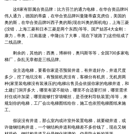
这8家有部属合资品牌：比方芬兰的通力电梯，在华合资品牌叫
伟人通力，德国的蒂森，在华合资品牌叫曼隆蒂森克虏伯，美国的
奥的斯，在华合资品牌叫西子奥的斯(现在叫奥的斯机电)，上海三菱
(没错，上海三菱和日本三菱是两个东西)等等。国产姑苏4大金刚：
康力，帝奥，江南嘉捷，申隆(出了大事，现在下坡路了)这些组成了
二线品牌。
剩余的，其他的：西奥，博林特，奥玛斯等等，全国700多家电
梯厂，杂乱无章都是三线品牌。
业主选电梯，要看你家是否预留井道，有井道好办，井道尺度
多少，挖了地坑没有，有预留机房没有，客梯分有机房，无机房两
种(家里装电梯没有装液压的)电梯出售员会依据你家的电梯井道，和
土建(门洞开多大，哪里有梁不能动，哪里不合适要打掉，哪里需求
封住或许加梁，哪里能够打穿墙螺丝，是否便利导轨装置)等等，来
规划你的电梯，工厂会出电梯图纸给你，施工也依照电梯图纸来施
工。
假设没有井道，那么室内或许室外装置电梯，就要砌井道，或
许做钢结构井道，一个钢结构井道和电梯差不多价钱了，现在又钢
材提价。钢结构井道又分是钢化玻璃的，仍是防火板的等等。