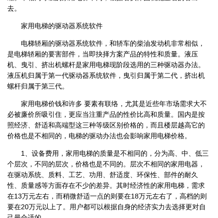
去。
家用电梯的驱动器系统软件
电梯轿厢的驱动器系统软件，和轿车的柴油发动机非常相似，
是电梯轿厢的要害部件，当即抉择方案产品的特性和质量。液压
机、曳引、挤出机螺杆是家用电梯现阶段选用的三种驱动器办法。
液压机归属于第一代驱动器系统软件，曳引归属于第二代，挤出机
螺杆归属于第三代。
家用电梯价钱和许多 要素有联络，尤其是近些年市场需求大不
必被廉价所吸引住，更应当注重产品的性价比高和质量。国内是按
照经济、舒适和高端型这三种等级区别价格的，而且楼层越高它的
价格也是不相同的，电梯的驱动办法也会影响家用电梯价格。
1、设备费用，家用电梯的质量是不相同的，分为高、中、低三
个层次，不同的层次，价格也是不同的。层次不相同的家用电器，
在驱动系统、质料、工艺、功用、舒适度、环保性、部件的耐久
性、质量感等方面存在不少的差异。其时经济性的家用电梯，需求
在13万元左右，而稍微舒适一点的则要在18万元左右了，高档的则
要在20万元以上了。用户都可以根据自身的经济实力去选择更对自
己最合适的。