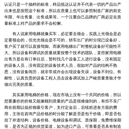
认证只是一个抽样的标准，样品抵达认证并不代表一切的产品出产
出来也是按照这个标准，所以在质量上也可以参照制造厂家的前史
年限、年出售量、出售成果等。一个注重自己品牌的厂商必定在质
量标准上对产品的要求不会松懈。
有人说家用电梯就像买车，必定要去领会，实践上光领会是必
定要领会的，但光光领会是不可的，轿车出厂的时分现已设备好，
客户买了就可以直接驾御。而家用电梯出厂时整机设备好可能性不
大。所以设备和调试的质量就要按整个技术的团队，某些家用电梯
出售方是在有订单往后，暂时找几个设备工人进行设备，没有固定
的设备人员，没有固定的设备技术人员，假如对产品的结构不熟
悉，没有设备阅历，就非常或许会出现设备失误，设备不到位。有
耐性，认真负责的设备工程人员去设备调试加上严峻质量查验才华
做出完美的质量。
其实家用电梯的价格，现在市场上没有一个共同的价格，所以
想要廉价的价格又能兼顾到质量的产品是很难做到的，有些不良厂
商在前期以低价格吸引客户，支付定金后，后续前进各方面的费
用，主张在咨询产品价格的时分能了解是否是包干价格，即是否包
括了井道结构，设备价格、电梯设备和调试、质保期，免费维保期
等，是否为正规的供货渠道，如为进口产品，可查看是否具有制造