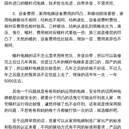
国外进口的螺杆式电梯，技术恰当先进，自带井道，不需求挖。
3、设备费用，家用电梯设备费用的凹凸，和驱动联络紧密，家
用电梯驱动不相同，结构也不相同。结构凌乱，设备就费时费劲，
相对应费用也相对较高。三种驱动，结构从凌乱到简略依次为，液
压、曳引、螺杆。费用相对应螺杆式要低一些。第三就是楼层的凹
凸了，天然的楼的，设备费用也比较高，增加一层，费用差异也不
相同。
螺杆电梯的话不怎么需求用终究坑，井道自带，所以可以装修
完之后过几年再装。但是过几年的螺杆电梯多是进口的，国产的就
算了，所以螺杆电梯是比较贵的，几年之后的价格不好说，不过几
年之后题主的预算说不定也提上去了。维保的话半年一次，一年
5000左右。
其他一个问题就是爸爸和妈妈运用的电梯，安全性的话两种电
梯都是比较安全的，硬要分个凹凸的话曳引可能会吓到老人家，终
究螺杆运行得比较慢，遽然停顿了也不会吓到。还有就是维保周期
的问题，不想爸爸和妈妈每个月都被打扰一次的话，就选螺杆吧。
至于品牌举荐的话，质量可以从家用电梯制造厂家出产的标准
和取得的认证来看，不同的驱动方式有不同的标准和要求，产品的