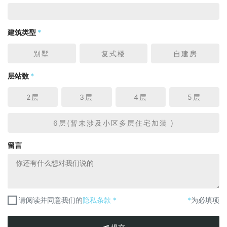
建筑类型
*
别墅
复式楼
自建房
层站数
*
2层
3层
4层
5层
6层(暂未涉及小区多层住宅加装 )
留言
请阅读并同意我们的
隐私条款 *
*
为必填项